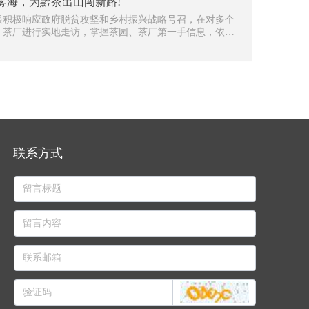
食文化的深度挖掘，打造油辣椒、发酵辣椒和辣椒风味食
雾海，为黔茶出山闯新路!
多系列产品，让贵州辣椒和贵州民族饮食文化走出大山、
限积极响应政府脱贫攻坚和乡村振兴战略号召，在对多个
过海、热辣全球。
、茶厂进行实地走访，掌握茶园、茶厂第一手信息，依托
政策优势，打造“黔山雾海”贵州茶品牌。以“抓重点、抓要
为行动方针，从产品分级、质量把控、包装设计、人文故事
、品牌塑造、销售渠道拓展、营销推广等方面进行全方位
打造；在渠道策略上，打造“头部渠道+腰部渠道+ 尾部渠
“批发渠道+ 零售渠道”、“线上渠道+线下渠道” 有机融合的
渠道矩阵，讲好贵州茶品牌故事，把贵州茶名片发到更
更远的市场。
联系方式
————