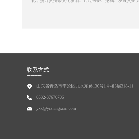
化，提升贵州茶文化影响。通过保护、挖掘、发展贵州
力茶农切实增收，让茶农种茶有信心、日子有盼头！
联系方式
————
山东省青岛市李沧区九水东路130号1号楼3层318-11
0532-87670706
yxx@yixiangxian.com