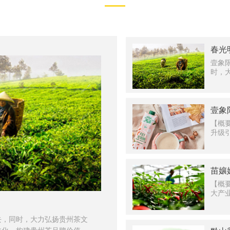
春光
壹象
时，
挖掘
收，
壹象
【概
升级
以燕
对乳
牛奶
苗孃
【概
大产
壹象
类引
去，同时，大力弘扬贵州茶文
上，