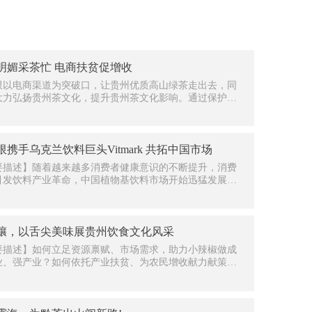
明媚采茶忙 电商扶贫促增收
限以电商渠道为突破口，让贵州优质高山绿茶走出去，同
大力弘扬贵州茶文化，提升贵州茶文化影响。通过保护、
、发展贵州文化，构建贵州茶品牌价值，助力茶农切实增
让茶农种茶有信心、日子有盼头！
限携手乌克兰饮料巨头Vitmark 共拓中国市场
要描述】随着越来越多消费者健康意识的不断提升，消费
引发饮料产业革命，中国植物基饮料市场开始迅猛发展，
麦奶为代表的谷物奶堪称其中最光芒四射的明星之一——
糖不耐受人群友好、健康环保、拥有天然谷物香气，替代
和传统植物蛋白饮料，成为新一代国民健康饮品。
孃，以舌尖美味展贵州饮食文化风采
要描述】如何立足资源禀赋、市场需求，助力小辣椒做成
业、强产业？如何依托产业扶贫、为农民增收献力献策？
限在进一步发掘和开发贵州特色辣椒保健和健康食品，分
进、研究全球各主要消费区域主要辣椒制品工艺的基础
融合贵州辣椒品质特色，推出“苗孃孃”品牌，着力于贵州民