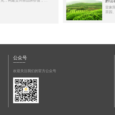
族饮
文化，构建贵州茶品牌价值，助
黔山
品等
壹象
漂洋
茶园
政府
点”
挖掘
重点
道”、
销售
多、
公众号
————
欢迎关注我们的官方公众号