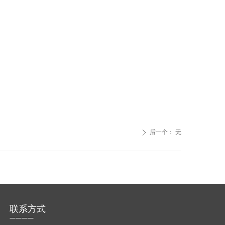
后一个：
无
ꄲ
联系方式
————